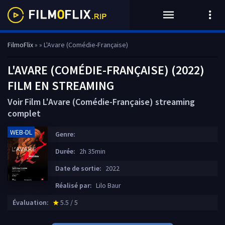
FilmoFlix
»
» L'Avare (Comédie-Française)
L'AVARE (COMÉDIE-FRANÇAISE) (2022)
FILM EN STREAMING
Voir Film L'Avare (Comédie-Française) streaming
complet
WEB-DL
Genre:
Durée:
2h 35min
Date de sortie:
2022
Réalisé par:
Lilo Baur
Évaluation:
5.5 / 5
star_rate