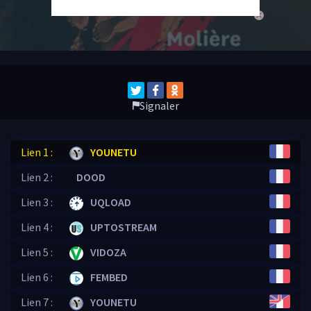
close
Signaler
Lien 1 :
YOUNETU
Lien 2 :
DOOD
Lien 3 :
UQLOAD
Lien 4 :
UPTOSTREAM
Lien 5 :
VIDOZA
Lien 6 :
FEMBED
Lien 7 :
YOUNETU