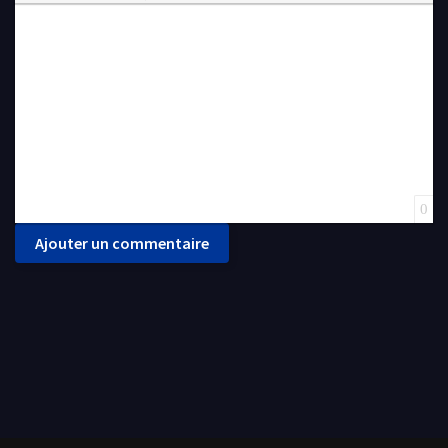
Insert Link
Insert protected link
Emoticons
Insert hidden text
Insert Quote
Insert spoiler
0
Ajouter un commentaire