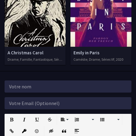
A Christmas Carol
Emily in Paris
Drame, Famille, Fantastique, Séries VF, 2019
Comédie, Drame, Séries VF, 2020
Bold
Italic
Underline
Strikethrough
Align
Ordered List
Unordered List