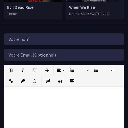
Evil Dead Rise
When We Rise
Thriller
Drame, Séries VOSTFR, 2017
Bold
Italic
Underline
Strikethrough
Align
Ordered List
Unordered List
Insert Link
Insert protected link
Emoticons
Insert hidden text
Insert Quote
Insert spoiler