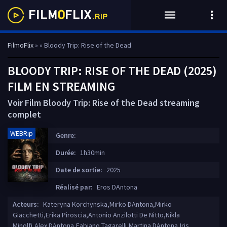
FilmoFlix
»
» Bloody Trip: Rise of the Dead
BLOODY TRIP: RISE OF THE DEAD (2025)
FILM EN STREAMING
Voir Film Bloody Trip: Rise of the Dead streaming
complet
WEBRip
Genre:
Durée:
1h30min
Date de sortie:
2025
Réalisé par:
Eros DAntona
Acteurs:
Kateryna Korchynska,Mirko DAntona,Mirko
Giacchetti,Erika Piroscia,Antonio Anzilotti De Nitto,Nikla
Minolfi,Alex DAntona,Fabiano Tagarelli,Martina DAntona,Iris