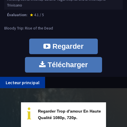
Trivisano
Évaluation:
4.1 / 5
star_rate
Bloody Trip: Rise of the Dead
Regarder
Télécharger
Lecteur principal
i
Regarder Trop d'amour En Haute
Qualité 1080p, 720p.