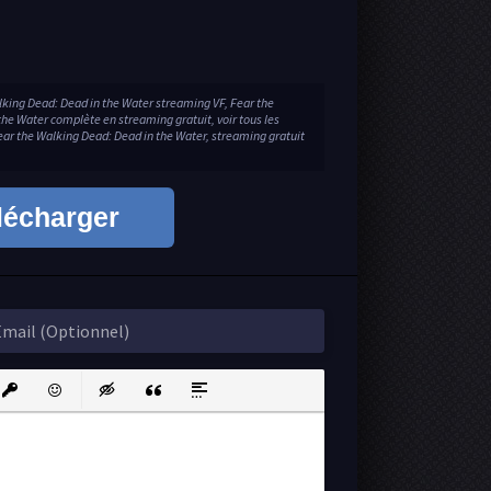
lking Dead: Dead in the Water streaming VF, Fear the
he Water complète en streaming gratuit, voir tous les
ear the Walking Dead: Dead in the Water, streaming gratuit
lécharger
ink
nsert protected link
Emoticons
Insert hidden text
Insert Quote
Insert spoiler