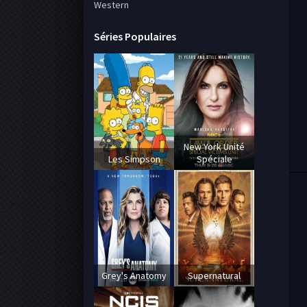
Western
Séries Populaires
New York Unité
Les Simpson
Spéciale
Grey's Anatomy
Supernatural