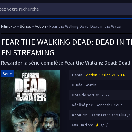
FilmoFlix
»
Séries
»
Action
» Fear the Walking Dead: Dead in the Water
FEAR THE WALKING DEAD: DEAD IN T
EN STREAMING
Regarder la série complète Fear the Walking Dead: Dead i
Serie
Genre:
Action
,
Séries VOSTFR
Durée:
45min
Date de sortie:
2022
Réalisé par:
Kenneth Requa
Acteurs:
Jason Francisco Blue, 
Évaluation:
3,9 / 5
star_rate