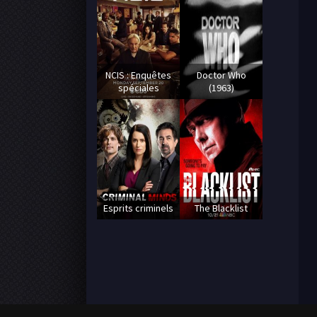
NCIS : Enquêtes
Doctor Who
spéciales
(1963)
Esprits criminels
The Blacklist