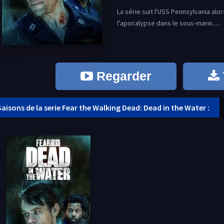
La série suit l'USS Pennsylvania alo
l'apocalypse dans le sous-marin.....
Regarder
Saisons de la serie Fear the Walking Dead: Dead in the Water :