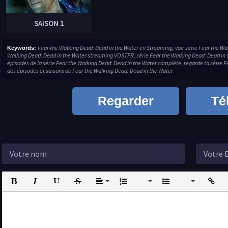
SAISON 1
Fear the Walking Dead: Dead in the Water en Streaming, voir serie Fear the Wa
Keywords:
Walking Dead: Dead in the Water streaming VOSTFR, série Fear the Walking Dead: Dead in t
épisodes de la série Fear the Walking Dead: Dead in the Water complète, regarde ta série F
des épisodes et saisons de Fear the Walking Dead: Dead in the Water
Regarder
Té
Bold
Italic
Underline
Strikethrough
Align
Ordered List
Unordered List
Insert L
I