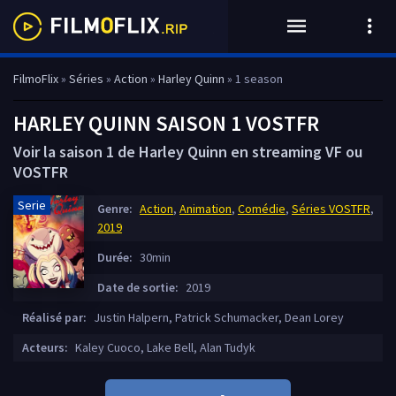
FilmoFlix
»
Séries
»
Action
»
Harley Quinn
» 1 season
HARLEY QUINN SAISON 1 VOSTFR
Voir la saison 1 de Harley Quinn en streaming VF ou
VOSTFR
Serie
Genre:
Action
,
Animation
,
Comédie
,
Séries VOSTFR
,
2019
Durée:
30min
Date de sortie:
2019
Réalisé par:
Justin Halpern, Patrick Schumacker, Dean Lorey
Acteurs:
Kaley Cuoco, Lake Bell, Alan Tudyk