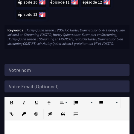
épisode 10
épisode 11
épisode 12
épisode 13
Harley Quinn saison 5 VOSTFR, Harley Quinn saison 5 VF, Harley Quinn
Keywords:
saison 5 en Streaming VOSTFR, Harley Quinn saison 5 complet en Streaming,
Harley Quinn saison 5 Streaming en FRANCAIS, regarder Harley Quinn saison 5 en
streaming GRATUIT, voir Harley Quinn saison 5 gratuitement VF et VOSTFR.
Bold
Italic
Underline
Strikethrough
Align
Ordered List
Unordered List
Insert Link
Insert protected link
Emoticons
Insert hidden text
Insert Quote
Insert spoiler