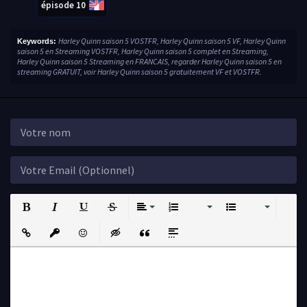
épisode 10
Harley Quinn saison 5 VOSTFR, Harley Quinn saison 5 VF, Harley Quinn
Keywords:
saison 5 en Streaming VOSTFR, Harley Quinn saison 5 complet en Streaming,
Harley Quinn saison 5 Streaming en FRANCAIS, regarder Harley Quinn saison 5 en
streaming GRATUIT, voir Harley Quinn saison 5 gratuitement VF et VOSTFR.
Bold
Italic
Underline
Strikethrough
Align
Ordered List
Unordered List
Insert Link
Insert protected link
Emoticons
Insert hidden text
Insert Quote
Insert spoiler