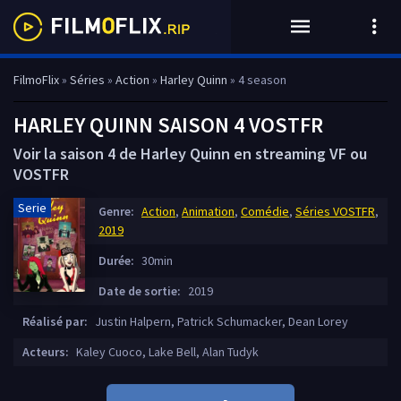
FilmoFlix
»
Séries
»
Action
»
Harley Quinn
» 4 season
HARLEY QUINN SAISON 4 VOSTFR
Voir la saison 4 de Harley Quinn en streaming VF ou
VOSTFR
Serie
Genre:
Action
,
Animation
,
Comédie
,
Séries VOSTFR
,
2019
Durée:
30min
Date de sortie:
2019
Réalisé par:
Justin Halpern, Patrick Schumacker, Dean Lorey
Acteurs:
Kaley Cuoco, Lake Bell, Alan Tudyk