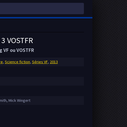
3 VOSTFR
ng VF ou VOSTFR
re
,
Science fiction
,
Séries VF
,
2013
mith, Mick Wingert