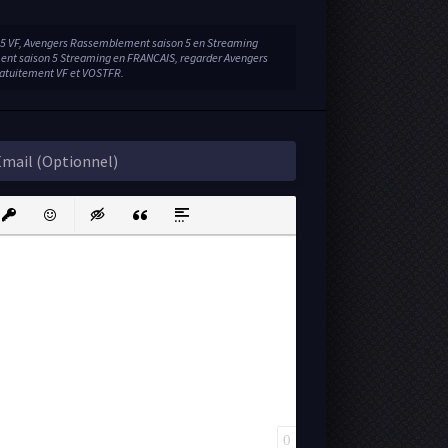
 VF, Avengers Rassemblement saison 5 en Streaming
nt saison 5 Streaming en FRANCAIS, regarder Avengers
atuitement VF et VOSTFR.
ink
nsert protected link
Emoticons
Insert hidden text
Insert Quote
Insert spoiler
0