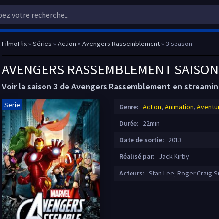
FilmoFlix
»
Séries
»
Action
»
Avengers Rassemblement
» 3 season
AVENGERS RASSEMBLEMENT SAISON 
Voir la saison 3 de Avengers Rassemblement en streami
Serie
Genre:
Action
,
Animation
,
Aventu
Durée:
22min
Date de sortie:
2013
Réalisé par:
Jack Kirby
Acteurs:
Stan Lee, Roger Craig S