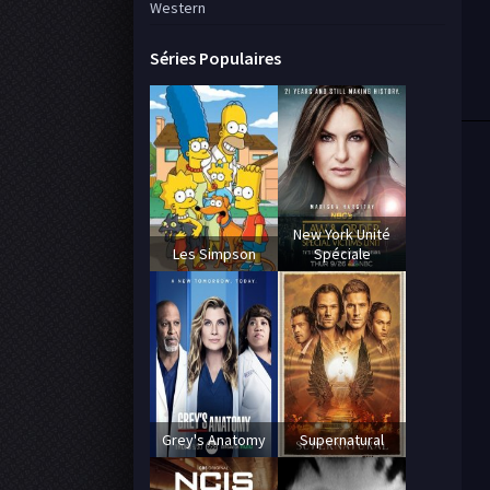
Western
Séries Populaires
New York Unité
Les Simpson
Spéciale
Grey's Anatomy
Supernatural