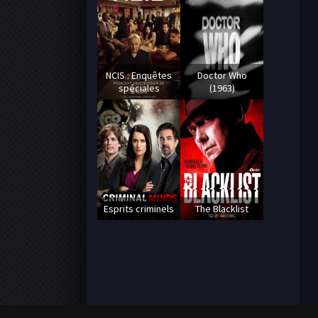
NCIS : Enquêtes
Doctor Who
spéciales
(1963)
Esprits criminels
The Blacklist