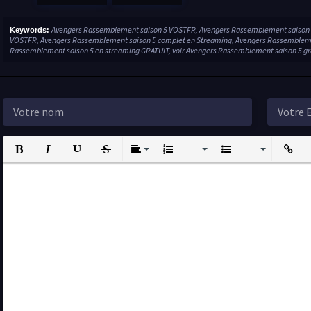
Avengers Rassemblement saison 5 VOSTFR, Avengers Rassemblement saison 5
Keywords:
VOSTFR, Avengers Rassemblement saison 5 complet en Streaming, Avengers Rassembleme
Rassemblement saison 5 en streaming GRATUIT, voir Avengers Rassemblement saison 5 gr
Bold
Italic
Underline
Strikethrough
Align
Ordered List
Unordered List
Insert L
I