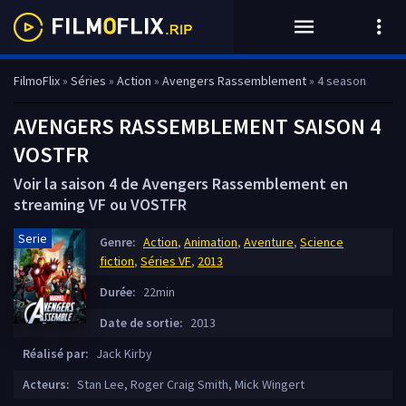
FilmoFlix
»
Séries
»
Action
»
Avengers Rassemblement
» 4 season
AVENGERS RASSEMBLEMENT SAISON 4
VOSTFR
Voir la saison 4 de Avengers Rassemblement en
streaming VF ou VOSTFR
Serie
Genre:
Action
,
Animation
,
Aventure
,
Science
fiction
,
Séries VF
,
2013
Durée:
22min
Date de sortie:
2013
Réalisé par:
Jack Kirby
Acteurs:
Stan Lee, Roger Craig Smith, Mick Wingert