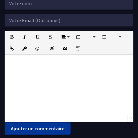
Bold
Italic
Underline
Strikethrough
Align
Ordered List
Unordered List
Insert Link
Insert protected link
Emoticons
Insert hidden text
Insert Quote
Insert spoiler
0
Ajouter un commentaire