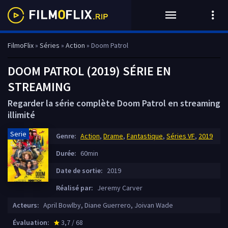
FilmoFlix
»
Séries
»
Action
» Doom Patrol
DOOM PATROL (2019) SÉRIE EN
STREAMING
Regarder la série complète Doom Patrol en streaming
illimité
Serie
Genre:
Action
,
Drame
,
Fantastique
,
Séries VF
,
2019
Durée:
60min
Date de sortie:
2019
Réalisé par:
Jeremy Carver
Acteurs:
April Bowlby, Diane Guerrero, Joivan Wade
Évaluation:
3,7 / 68
star_rate