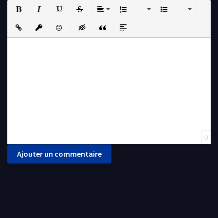
Bold
Italic
Underline
Strikethrough
Align
Ordered List
Unordered List
Insert Link
Insert protected link
Emoticons
Insert hidden text
Insert Quote
Insert spoiler
0
Ajouter un commentaire