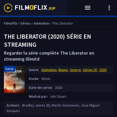
FilmoFlix
»
Séries
»
Animation
» The Liberator
THE LIBERATOR (2020) SÉRIE EN
STREAMING
Regarder la série complète The Liberator en
streaming illimité
Serie
Genre:
Animation
,
Biopic
,
Guerre
,
Séries VF
,
2020
Durée:
45min
Date de sortie:
2020
Réalisé par:
Jeb Stuart
Acteurs:
Bradley James (II), Martin Sensmeier, Jose Miguel
Vasquez