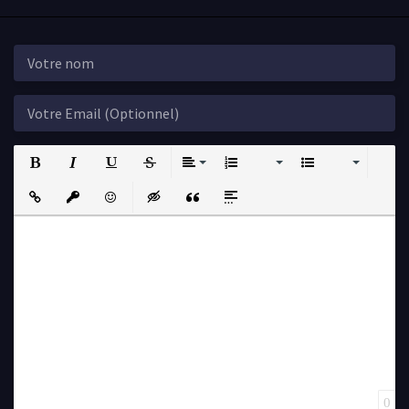
Bold
Italic
Underline
Strikethrough
Align
Ordered List
Unordered List
Insert Link
Insert protected link
Emoticons
Insert hidden text
Insert Quote
Insert spoiler
0