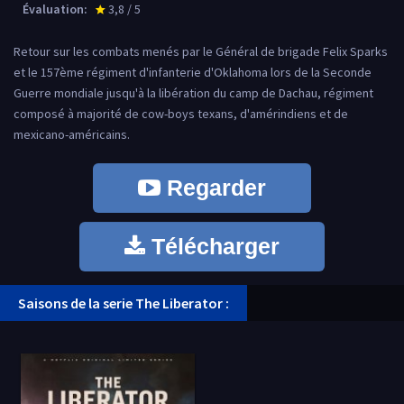
Évaluation:
3,8 / 5
star_rate
Retour sur les combats menés par le Général de brigade Felix Sparks
et le 157ème régiment d'infanterie d'Oklahoma lors de la Seconde
Guerre mondiale jusqu'à la libération du camp de Dachau, régiment
composé à majorité de cow-boys texans, d'amérindiens et de
mexicano-américains.
Regarder
Télécharger
Saisons de la serie The Liberator :