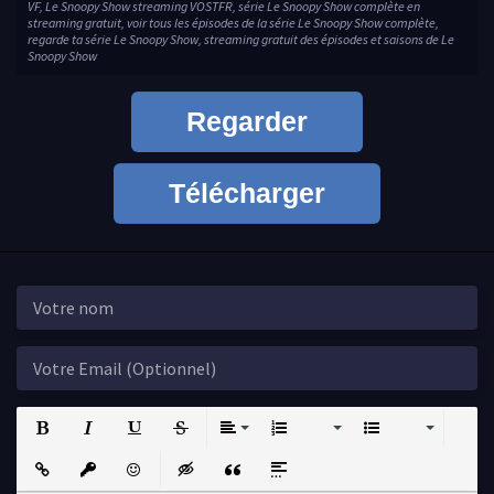
VF, Le Snoopy Show streaming VOSTFR, série Le Snoopy Show complète en
streaming gratuit, voir tous les épisodes de la série Le Snoopy Show complète,
regarde ta série Le Snoopy Show, streaming gratuit des épisodes et saisons de Le
Snoopy Show
Regarder
Télécharger
Bold
Italic
Underline
Strikethrough
Align
Ordered List
Unordered List