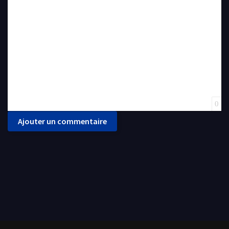
Insert Link
Insert protected link
Emoticons
Insert hidden text
Insert Quote
Insert spoiler
0
Ajouter un commentaire