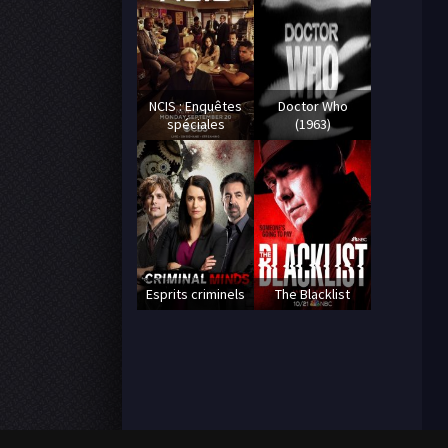
NCIS : Enquêtes
Doctor Who
spéciales
(1963)
Esprits criminels
The Blacklist