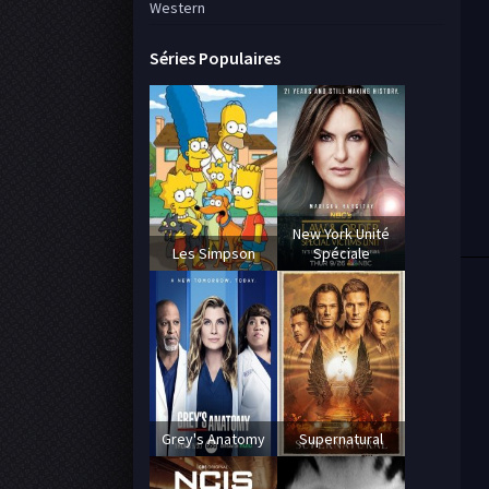
Western
Séries Populaires
New York Unité
Les Simpson
Spéciale
Grey's Anatomy
Supernatural