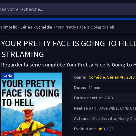
FilmoFlix
»
Séries
»
Comédie
» Your Pretty Face Is Going to Hell
YOUR PRETTY FACE IS GOING TO HELL
STREAMING
Regarder la série complète Your Pretty Face Is Going to H
Serie
Genre:
Comédie
,
Séries VF
,
2013
Durée:
11 min
Date de sortie:
2013
Réalisé par:
Dave Willis, Chris Ca
Acteurs:
Matt Servitto, Henry Ze
Évaluation:
3,1 / 1
star_rate