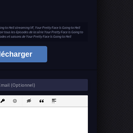
ing to Hell streaming VF, Your Pretty Face Is Going to Hell
r tous les épisodes de la série Your Pretty Face Is Going to
odes et saisons de Your Pretty Face Is Going to Hell
lécharger
ink
nsert protected link
Emoticons
Insert hidden text
Insert Quote
Insert spoiler