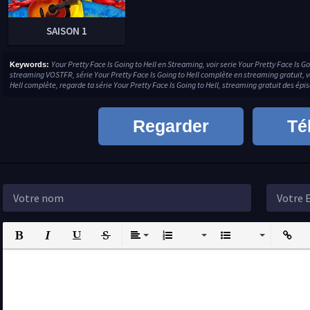
SAISON 1
Your Pretty Face Is Going to Hell en Streaming, voir serie Your Pretty Face Is Go
Keywords:
streaming VOSTFR, série Your Pretty Face Is Going to Hell complète en streaming gratuit, voi
Hell complète, regarde ta série Your Pretty Face Is Going to Hell, streaming gratuit des épis
Regarder
Té
Bold
Italic
Underline
Strikethrough
Align
Ordered List
Unordered List
Insert L
I