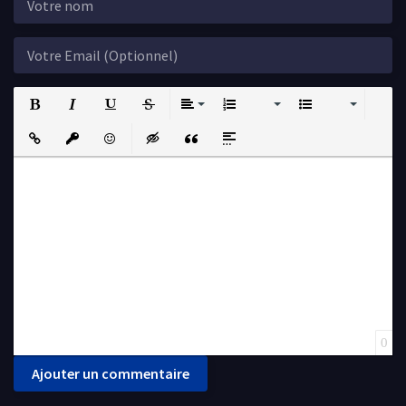
Bold
Italic
Underline
Strikethrough
Align
Ordered List
Unordered List
Insert Link
Insert protected link
Emoticons
Insert hidden text
Insert Quote
Insert spoiler
0
Ajouter un commentaire