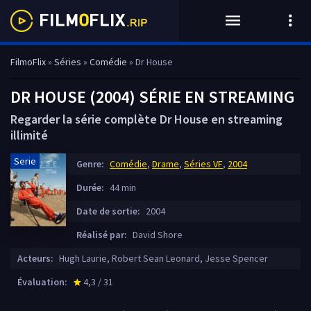
FilmoFlix
»
Séries
»
Comédie
» Dr House
DR HOUSE (2004) SÉRIE EN STREAMING
Regarder la série complète Dr House en streaming
illimité
Serie
Genre:
Comédie
,
Drame
,
Séries VF
,
2004
Durée:
44 min
Date de sortie:
2004
Réalisé par:
David Shore
Acteurs:
Hugh Laurie, Robert Sean Leonard, Jesse Spencer
Évaluation:
4,3 / 31
star_rate