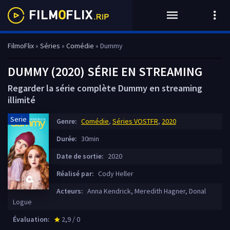
FilmoFlix
»
Séries
»
Comédie
» Dummy
DUMMY (2020) SÉRIE EN STREAMING
Regarder la série complète Dummy en streaming
illimité
Serie
Genre:
Comédie
,
Séries VOSTFR
,
2020
Durée:
30min
Date de sortie:
2020
Réalisé par:
Cody Heller
Acteurs:
Anna Kendrick, Meredith Hagner, Donal
Logue
Évaluation:
2,9 / 0
star_rate