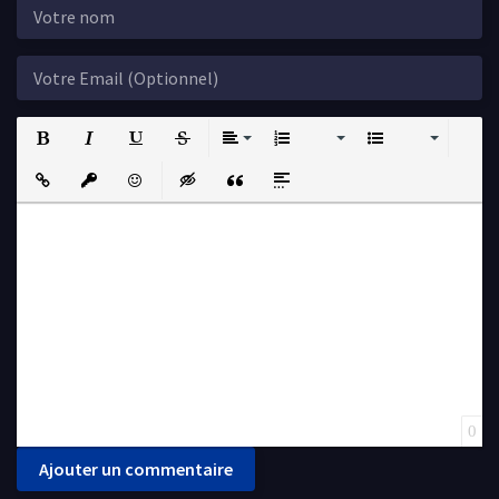
Bold
Italic
Underline
Strikethrough
Align
Ordered List
Unordered List
Insert Link
Insert protected link
Emoticons
Insert hidden text
Insert Quote
Insert spoiler
0
Ajouter un commentaire