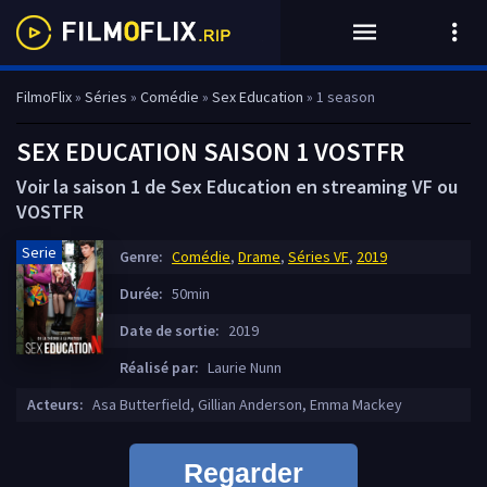
FilmoFlix
»
Séries
»
Comédie
»
Sex Education
» 1 season
SEX EDUCATION SAISON 1 VOSTFR
Voir la saison 1 de Sex Education en streaming VF ou
VOSTFR
Serie
Genre:
Comédie
,
Drame
,
Séries VF
,
2019
Durée:
50min
Date de sortie:
2019
Réalisé par:
Laurie Nunn
Acteurs:
Asa Butterfield, Gillian Anderson, Emma Mackey
Regarder