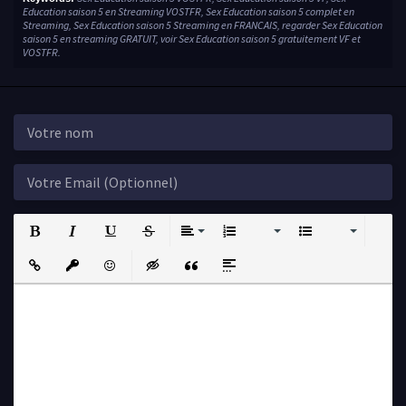
Education saison 5 en Streaming VOSTFR, Sex Education saison 5 complet en
Streaming, Sex Education saison 5 Streaming en FRANCAIS, regarder Sex Education
saison 5 en streaming GRATUIT, voir Sex Education saison 5 gratuitement VF et
VOSTFR.
Bold
Italic
Underline
Strikethrough
Align
Ordered List
Unordered List
Insert Link
Insert protected link
Emoticons
Insert hidden text
Insert Quote
Insert spoiler