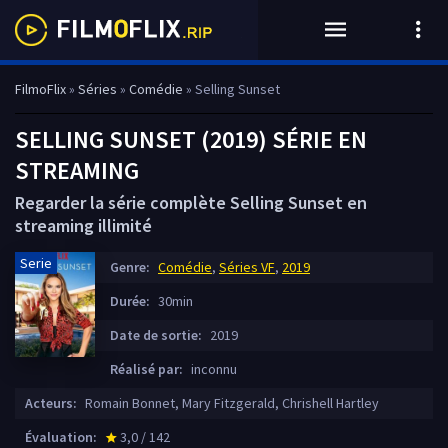
FilmoFlix
»
Séries
»
Comédie
» Selling Sunset
SELLING SUNSET (2019) SÉRIE EN
STREAMING
Regarder la série complète Selling Sunset en
streaming illimité
Serie
Genre:
Comédie
,
Séries VF
,
2019
Durée:
30min
Date de sortie:
2019
Réalisé par:
inconnu
Acteurs:
Romain Bonnet, Mary Fitzgerald, Chrishell Hartley
Évaluation:
3,0 / 142
star_rate