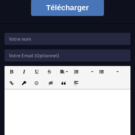
Télécharger
Bold
Italic
Underline
Strikethrough
Align
Ordered List
Unordered List
Insert Link
Insert protected link
Emoticons
Insert hidden text
Insert Quote
Insert spoiler