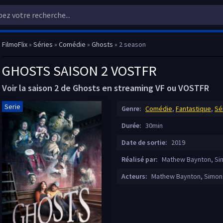
FilmoFlix
»
Séries
»
Comédie
»
Ghosts
» 2 season
GHOSTS SAISON 2 VOSTFR
Voir la saison 2 de Ghosts en streaming VF ou VOSTFR
Serie
Genre:
Comédie
,
Fantastique
,
Sé
Durée:
30min
Date de sortie:
2019
Réalisé par:
Mathew Baynton, Si
Acteurs:
Mathew Baynton, Simon 