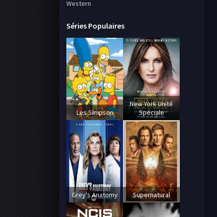
Western
Séries Populaires
New York Unité
Les Simpson
Spéciale
Grey's Anatomy
Supernatural