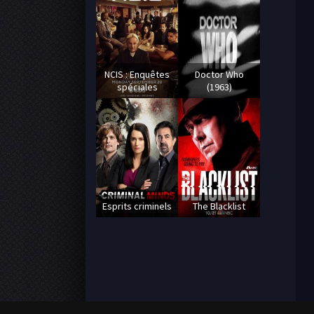
NCIS : Enquêtes
Doctor Who
spéciales
(1963)
Esprits criminels
The Blacklist