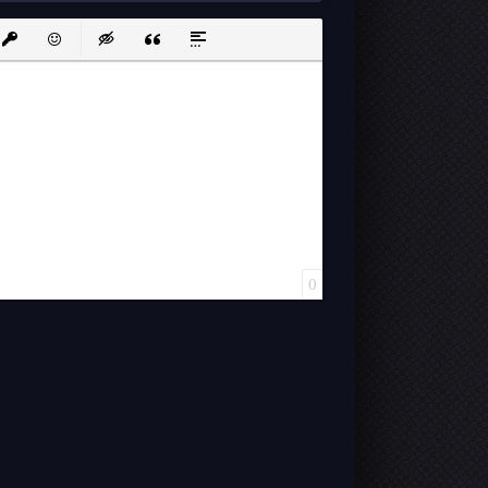
ink
nsert protected link
Emoticons
Insert hidden text
Insert Quote
Insert spoiler
0