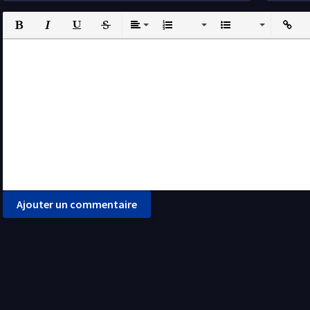
Bold
Italic
Underline
Strikethrough
Align
Ordered List
Unordered List
Insert L
I
Ajouter un commentaire