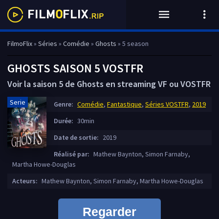
FilmoFlix
»
Séries
»
Comédie
»
Ghosts
» 5 season
GHOSTS SAISON 5 VOSTFR
Voir la saison 5 de Ghosts en streaming VF ou VOSTFR
Serie
Genre:
Comédie
,
Fantastique
,
Séries VOSTFR
,
2019
Durée:
30min
Date de sortie:
2019
Réalisé par:
Mathew Baynton, Simon Farnaby,
Martha Howe-Douglas
Acteurs:
Mathew Baynton, Simon Farnaby, Martha Howe-Douglas
Regarder