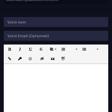
Bold
Italic
Underline
Strikethrough
Align
Ordered List
Unordered List
Insert Link
Insert protected link
Emoticons
Insert hidden text
Insert Quote
Insert spoiler