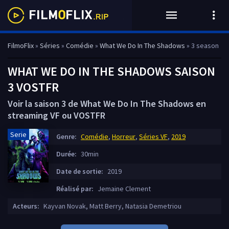
FilmoFlix
»
Séries
»
Comédie
»
What We Do In The Shadows
» 3 season
WHAT WE DO IN THE SHADOWS SAISON
3 VOSTFR
Voir la saison 3 de What We Do In The Shadows en
streaming VF ou VOSTFR
Serie
Genre:
Comédie
,
Horreur
,
Séries VF
,
2019
Durée:
30min
Date de sortie:
2019
Réalisé par:
Jemaine Clement
Acteurs:
Kayvan Novak, Matt Berry, Natasia Demetriou