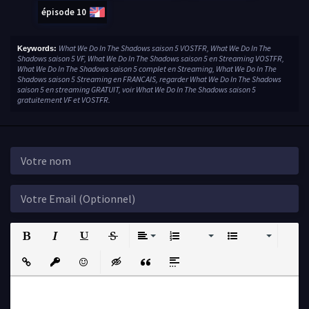
épisode 10
What We Do In The Shadows saison 5 VOSTFR, What We Do In The
Keywords:
Shadows saison 5 VF, What We Do In The Shadows saison 5 en Streaming VOSTFR,
What We Do In The Shadows saison 5 complet en Streaming, What We Do In The
Shadows saison 5 Streaming en FRANCAIS, regarder What We Do In The Shadows
saison 5 en streaming GRATUIT, voir What We Do In The Shadows saison 5
gratuitement VF et VOSTFR.
Bold
Italic
Underline
Strikethrough
Align
Ordered List
Unordered List
Insert Link
Insert protected link
Emoticons
Insert hidden text
Insert Quote
Insert spoiler