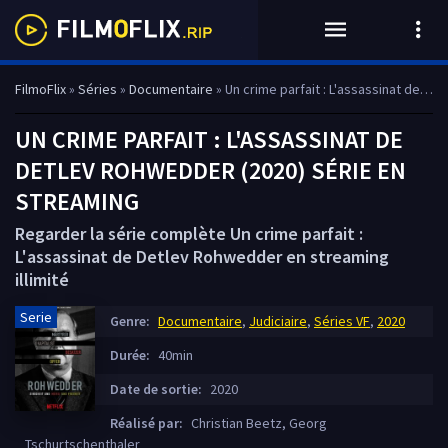
FilmoFlix
»
Séries
»
Documentaire
» Un crime parfait : L'assassinat de Detlev Rohwedder
UN CRIME PARFAIT : L'ASSASSINAT DE
DETLEV ROHWEDDER (2020) SÉRIE EN
STREAMING
Regarder la série complète Un crime parfait :
L'assassinat de Detlev Rohwedder en streaming
illimité
Serie
Genre:
Documentaire
,
Judiciaire
,
Séries VF
,
2020
Durée:
40min
Date de sortie:
2020
Réalisé par:
Christian Beetz, Georg
Tschurtschenthaler