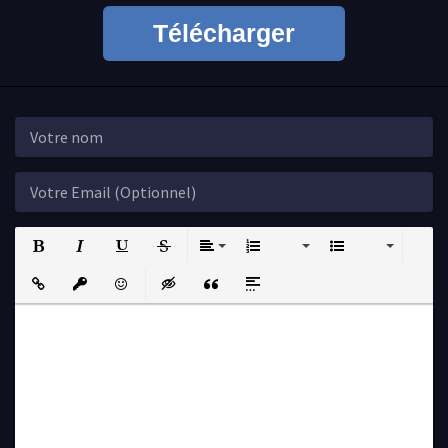
Télécharger
Bold
Italic
Underline
Strikethrough
Align
Ordered List
Unordered List
Insert Link
Insert protected link
Emoticons
Insert hidden text
Insert Quote
Insert spoiler