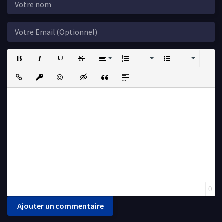
Bold
Italic
Underline
Strikethrough
Align
Ordered List
Unordered List
Insert Link
Insert protected link
Emoticons
Insert hidden text
Insert Quote
Insert spoiler
0
Ajouter un commentaire