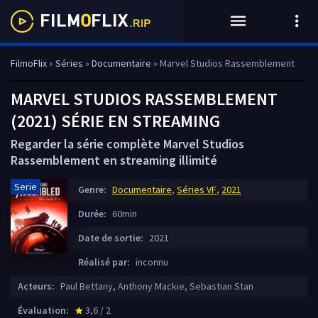
FilmoFlix
»
Séries
»
Documentaire
» Marvel Studios Rassemblement
MARVEL STUDIOS RASSEMBLEMENT
(2021) SÉRIE EN STREAMING
Regarder la série complète Marvel Studios
Rassemblement en streaming illimité
Serie
Genre:
Documentaire
,
Séries VF
,
2021
Durée:
60min
Date de sortie:
2021
Réalisé par:
inconnu
Acteurs:
Paul Bettany, Anthony Mackie, Sebastian Stan
Évaluation:
3,6 / 2
star_rate