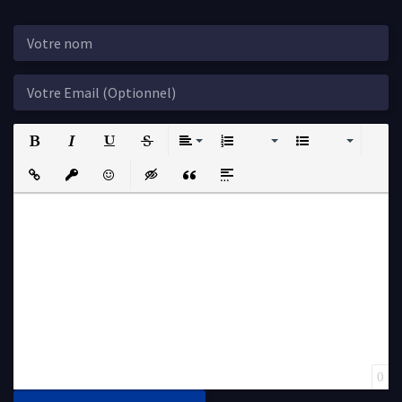
Bold
Italic
Underline
Strikethrough
Align
Ordered List
Unordered List
Insert Link
Insert protected link
Emoticons
Insert hidden text
Insert Quote
Insert spoiler
0