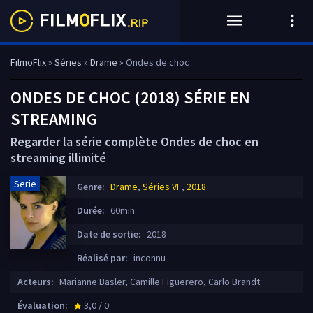
FilmoFlix
»
Séries
»
Drame
» Ondes de choc
ONDES DE CHOC (2018) SÉRIE EN
STREAMING
Regarder la série complète Ondes de choc en
streaming illimité
Serie
Genre:
Drame
,
Séries VF
,
2018
Durée:
60min
Date de sortie:
2018
Réalisé par:
inconnu
Acteurs:
Marianne Basler, Camille Figuerero, Carlo Brandt
Évaluation:
3,0 / 0
star_rate