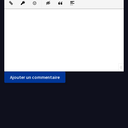
Insert Link
Insert protected link
Emoticons
Insert hidden text
Insert Quote
Insert spoiler
0
Ajouter un commentaire