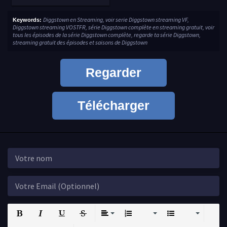
Diggstown en Streaming, voir serie Diggstown streaming VF,
Keywords:
Diggstown streaming VOSTFR, série Diggstown complète en streaming gratuit, voir
tous les épisodes de la série Diggstown complète, regarde ta série Diggstown,
streaming gratuit des épisodes et saisons de Diggstown
Regarder
Télécharger
Bold
Italic
Underline
Strikethrough
Align
Ordered List
Unordered List