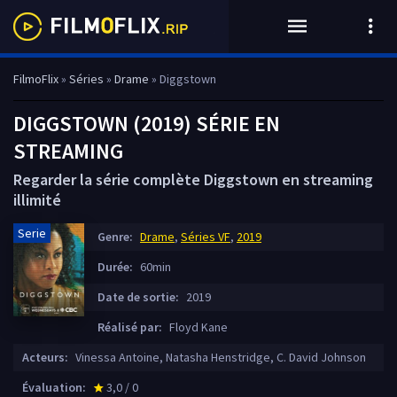
FilmoFlix
»
Séries
»
Drame
» Diggstown
DIGGSTOWN (2019) SÉRIE EN
STREAMING
Regarder la série complète Diggstown en streaming
illimité
Serie
Genre:
Drame
,
Séries VF
,
2019
Durée:
60min
Date de sortie:
2019
Réalisé par:
Floyd Kane
Acteurs:
Vinessa Antoine, Natasha Henstridge, C. David Johnson
Évaluation:
3,0 / 0
star_rate