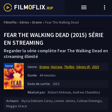
FilmoFlix
»
Séries
»
Drame
» Fear The Walking Dead
FEAR THE WALKING DEAD (2015) SÉRIE
EN STREAMING
Regarder la série complète Fear The Walking Dead en
streaming illimité
Serie
Genre:
Drame
,
Horreur
,
Thriller
,
Séries VF
,
2015
Durée:
44 minutes
Date de sortie:
2015
Réalisé par:
Robert Kirkman, Andrew Chambliss
Acteurs:
Alycia Debnam-Carey, Lennie James, Colman Domingo,
Maggie Grace