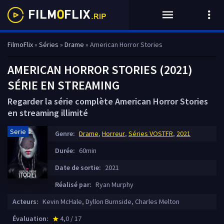
FilmoFlix
»
Séries
»
Drame
» American Horror Stories
AMERICAN HORROR STORIES (2021)
SÉRIE EN STREAMING
Regarder la série complète American Horror Stories
en streaming illimité
Serie
Genre:
Drame
,
Horreur
,
Séries VOSTFR
,
2021
Durée:
60min
Date de sortie:
2021
Réalisé par:
Ryan Murphy
Acteurs:
Kevin McHale, Dyllon Burnside, Charles Melton
Évaluation:
4,0 / 17
star_rate