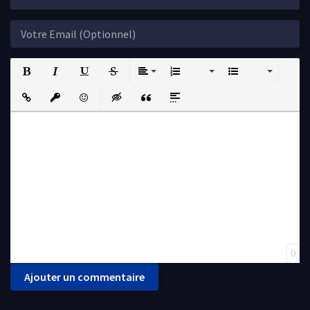
Bold
Italic
Underline
Strikethrough
Align
Ordered List
Unordered List
Insert Link
Insert protected link
Emoticons
Insert hidden text
Insert Quote
Insert spoiler
0
Ajouter un commentaire