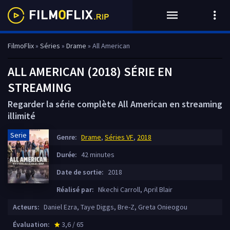
FilmoFlix
»
Séries
»
Drame
» All American
ALL AMERICAN (2018) SÉRIE EN
STREAMING
Regarder la série complète All American en streaming
illimité
Serie
Genre:
Drame
,
Séries VF
,
2018
Durée:
42 minutes
Date de sortie:
2018
Réalisé par:
Nkechi Carroll, April Blair
Acteurs:
Daniel Ezra, Taye Diggs, Bre-Z, Greta Onieogou
Évaluation:
3,6 / 65
star_rate