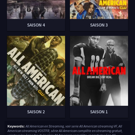
SAISON 4
SAISON 3
SAISON 2
SAISON 1
All American en Streaming, voir serie All American streaming VF, All
Keywords:
American streaming VOSTFR, série All American complète en streaming gratuit,