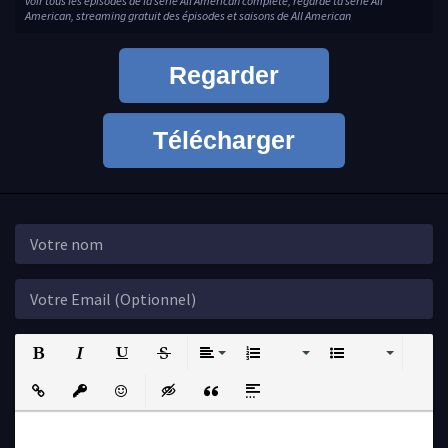
voir tous les épisodes de la série All American complète, regarde ta série All
American, streaming gratuit des épisodes et saisons de All American
Regarder
Télécharger
Bold
Italic
Underline
Strikethrough
Align
Ordered List
Unordered List
Insert Link
Insert protected link
Emoticons
Insert hidden text
Insert Quote
Insert spoiler