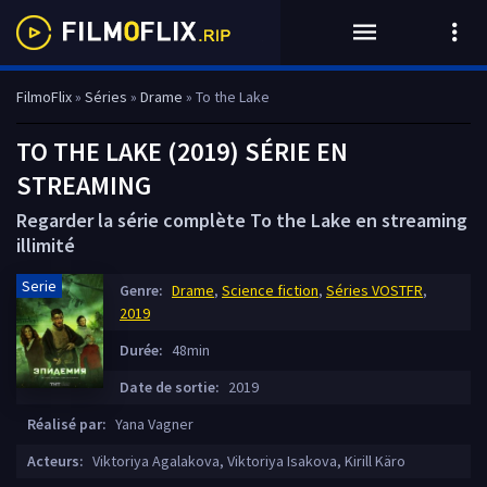
FilmoFlix
»
Séries
»
Drame
» To the Lake
TO THE LAKE (2019) SÉRIE EN
STREAMING
Regarder la série complète To the Lake en streaming
illimité
Serie
Genre:
Drame
,
Science fiction
,
Séries VOSTFR
,
2019
Durée:
48min
Date de sortie:
2019
Réalisé par:
Yana Vagner
Acteurs:
Viktoriya Agalakova, Viktoriya Isakova, Kirill Käro