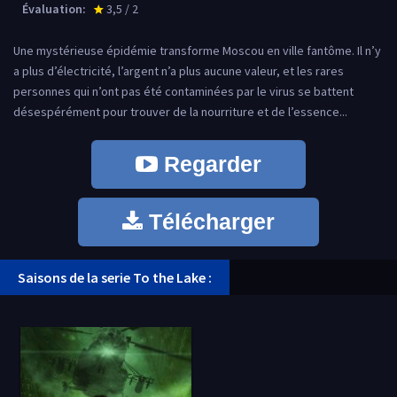
Évaluation:
3,5 / 2
star_rate
Une mystérieuse épidémie transforme Moscou en ville fantôme. Il n’y
a plus d’électricité, l’argent n’a plus aucune valeur, et les rares
personnes qui n’ont pas été contaminées par le virus se battent
désespérément pour trouver de la nourriture et de l’essence...
Regarder
Télécharger
Saisons de la serie To the Lake :