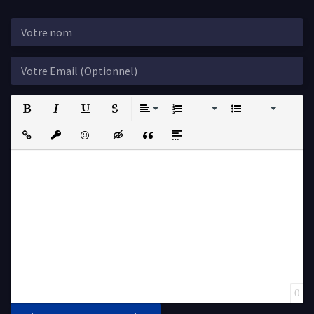
Bold
Italic
Underline
Strikethrough
Align
Ordered List
Unordered List
Insert Link
Insert protected link
Emoticons
Insert hidden text
Insert Quote
Insert spoiler
0