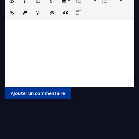
Bold
Italic
Underline
Strikethrough
Align
Ordered List
Unordered List
Insert Link
Insert protected link
Emoticons
Insert hidden text
Insert Quote
Insert spoiler
0
Ajouter un commentaire