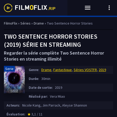
FilmoFlix
»
Séries
»
Drame
» Two Sentence Horror Stories
TWO SENTENCE HORROR STORIES
(2019) SÉRIE EN STREAMING
Regarder la série complète Two Sentence Horror
Stories en streaming illimité
Serie
Genre:
Drame
,
Fantastique
,
Séries VOSTFR
,
2019
Durée:
30min
Date de sortie:
2019
Réalisé par:
Vera Miao
Acteurs:
Nicole Kang, Jim Parrack, Aleyse Shannon
Évaluation:
3,1 / 11
star_rate