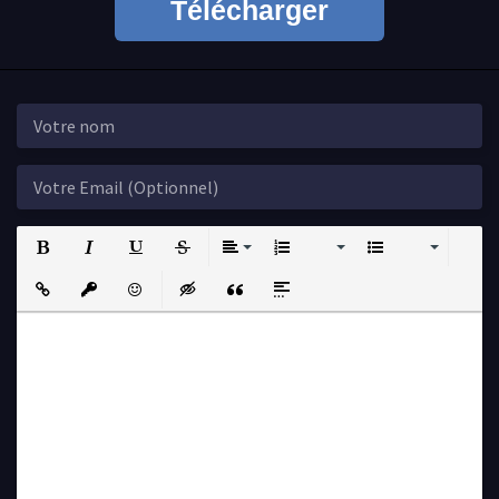
Télécharger
Bold
Italic
Underline
Strikethrough
Align
Ordered List
Unordered List
Insert Link
Insert protected link
Emoticons
Insert hidden text
Insert Quote
Insert spoiler