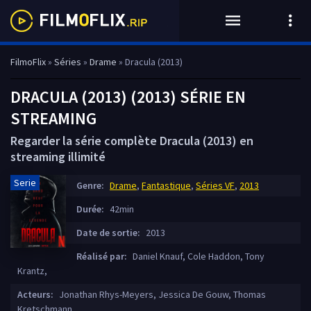
FilmoFlix
»
Séries
»
Drame
» Dracula (2013)
DRACULA (2013) (2013) SÉRIE EN
STREAMING
Regarder la série complète Dracula (2013) en
streaming illimité
Serie
Genre:
Drame
,
Fantastique
,
Séries VF
,
2013
Durée:
42min
Date de sortie:
2013
Réalisé par:
Daniel Knauf, Cole Haddon, Tony
Krantz,
Acteurs:
Jonathan Rhys-Meyers, Jessica De Gouw, Thomas
Kretschmann