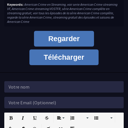
American Crime en Streaming, voir serie American Crime streaming
Keywords:
VF, American Crime streaming VOSTFR, série American Crime complète en
streaming gratuit, voir tous les épisodes de la série American Crime complète,
regarde ta série American Crime, streaming gratuit des épisodes et saisons de
American Crime
Regarder
Télécharger
Bold
Italic
Underline
Strikethrough
Align
Ordered List
Unordered List