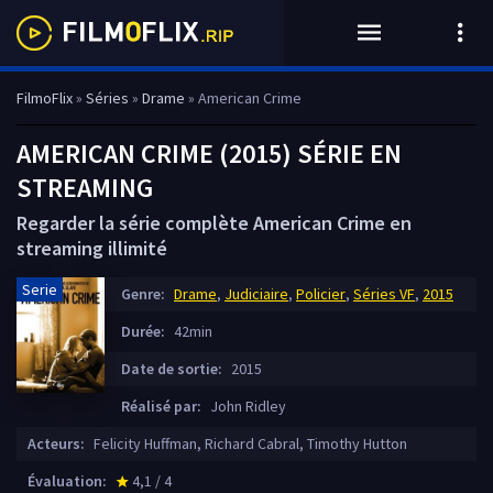
FilmoFlix
»
Séries
»
Drame
» American Crime
AMERICAN CRIME (2015) SÉRIE EN
STREAMING
Regarder la série complète American Crime en
streaming illimité
Serie
Genre:
Drame
,
Judiciaire
,
Policier
,
Séries VF
,
2015
Durée:
42min
Date de sortie:
2015
Réalisé par:
John Ridley
Acteurs:
Felicity Huffman, Richard Cabral, Timothy Hutton
Évaluation:
4,1 / 4
star_rate