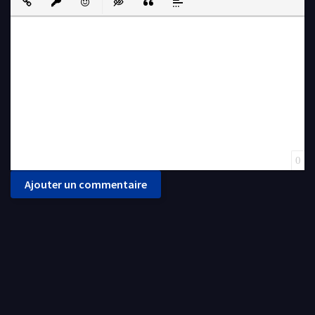
Insert Link
Insert protected link
Emoticons
Insert hidden text
Insert Quote
Insert spoiler
0
Ajouter un commentaire