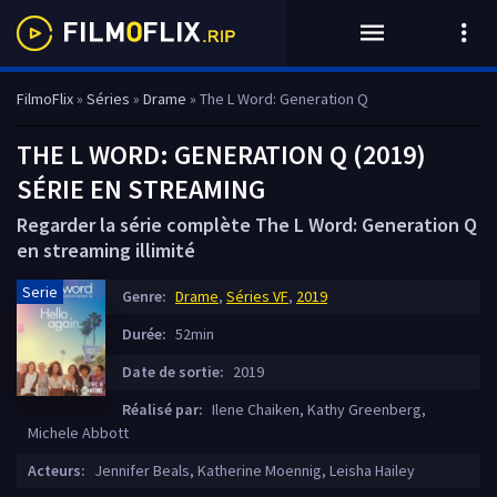
FilmoFlix
»
Séries
»
Drame
» The L Word: Generation Q
THE L WORD: GENERATION Q (2019)
SÉRIE EN STREAMING
Regarder la série complète The L Word: Generation Q
en streaming illimité
Serie
Genre:
Drame
,
Séries VF
,
2019
Durée:
52min
Date de sortie:
2019
Réalisé par:
Ilene Chaiken, Kathy Greenberg,
Michele Abbott
Acteurs:
Jennifer Beals, Katherine Moennig, Leisha Hailey