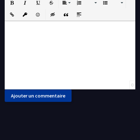
Bold
Italic
Underline
Strikethrough
Align
Ordered List
Unordered List
Insert Link
Insert protected link
Emoticons
Insert hidden text
Insert Quote
Insert spoiler
0
Ajouter un commentaire