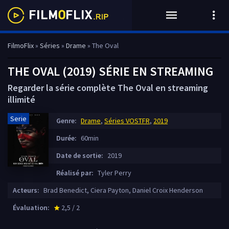
FilmoFlix
»
Séries
»
Drame
» The Oval
THE OVAL (2019) SÉRIE EN STREAMING
Regarder la série complète The Oval en streaming
illimité
Serie
Genre:
Drame
,
Séries VOSTFR
,
2019
Durée:
60min
Date de sortie:
2019
Réalisé par:
Tyler Perry
Acteurs:
Brad Benedict, Ciera Payton, Daniel Croix Henderson
Évaluation:
2,5 / 2
star_rate