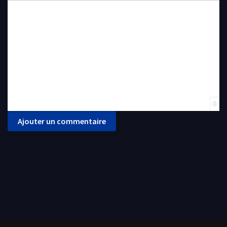
Insert Link
Insert protected link
Emoticons
Insert hidden text
Insert Quote
Insert spoiler
0
Ajouter un commentaire