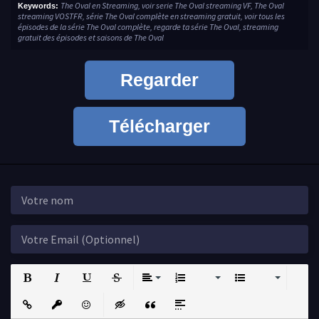
The Oval en Streaming, voir serie The Oval streaming VF, The Oval
Keywords:
streaming VOSTFR, série The Oval complète en streaming gratuit, voir tous les
épisodes de la série The Oval complète, regarde ta série The Oval, streaming
gratuit des épisodes et saisons de The Oval
Regarder
Télécharger
Bold
Italic
Underline
Strikethrough
Align
Ordered List
Unordered List