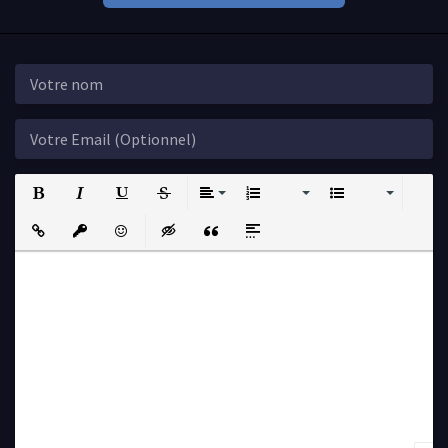
Bold
Italic
Underline
Strikethrough
Align
Ordered List
Unordered List
Insert Link
Insert protected link
Emoticons
Insert hidden text
Insert Quote
Insert spoiler