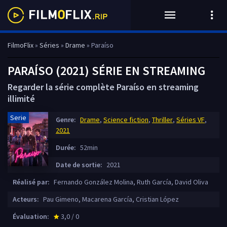
FilmoFlix
»
Séries
»
Drame
» Paraíso
PARAÍSO (2021) SÉRIE EN STREAMING
Regarder la série complète Paraíso en streaming
illimité
Serie
Genre:
Drame
,
Science fiction
,
Thriller
,
Séries VF
,
2021
Durée:
52min
Date de sortie:
2021
Réalisé par:
Fernando González Molina, Ruth García, David Oliva
Acteurs:
Pau Gimeno, Macarena García, Cristian López
Évaluation:
3,0 / 0
star_rate