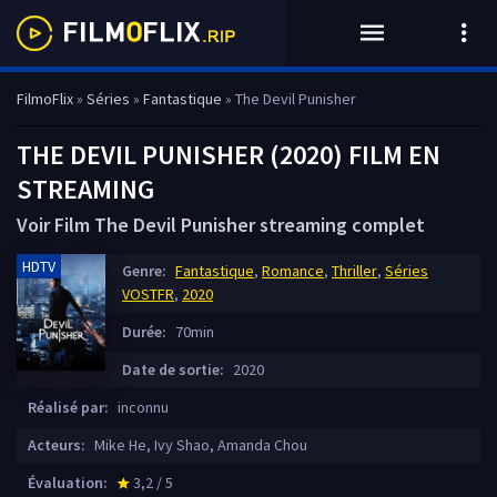
FilmoFlix
»
Séries
»
Fantastique
» The Devil Punisher
THE DEVIL PUNISHER (2020) FILM EN
STREAMING
Voir Film The Devil Punisher streaming complet
HDTV
Genre:
Fantastique
,
Romance
,
Thriller
,
Séries
VOSTFR
,
2020
Durée:
70min
Date de sortie:
2020
Réalisé par:
inconnu
Acteurs:
Mike He, Ivy Shao, Amanda Chou
Évaluation:
3,2 / 5
star_rate