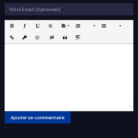
Bold
Italic
Underline
Strikethrough
Align
Ordered List
Unordered List
Insert Link
Insert protected link
Emoticons
Insert hidden text
Insert Quote
Insert spoiler
0
Ajouter un commentaire