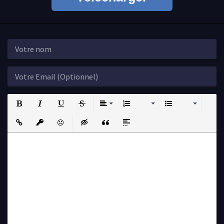
Bold
Italic
Underline
Strikethrough
Align
Ordered List
Unordered List
Insert Link
Insert protected link
Emoticons
Insert hidden text
Insert Quote
Insert spoiler