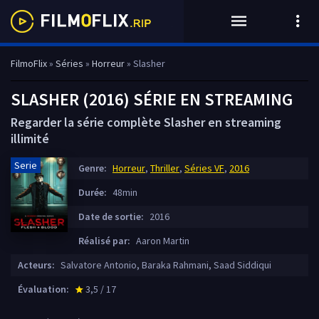
FilmoFlix
»
Séries
»
Horreur
» Slasher
SLASHER (2016) SÉRIE EN STREAMING
Regarder la série complète Slasher en streaming
illimité
Serie
Genre:
Horreur
,
Thriller
,
Séries VF
,
2016
Durée:
48min
Date de sortie:
2016
Réalisé par:
Aaron Martin
Acteurs:
Salvatore Antonio, Baraka Rahmani, Saad Siddiqui
Évaluation:
3,5 / 17
star_rate