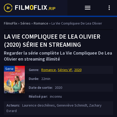
FilmoFlix
»
Séries
»
Romance
» La Vie Compliquee De Lea Olivier
LA VIE COMPLIQUEE DE LEA OLIVIER
(2020) SÉRIE EN STREAMING
Regarder la série complète La Vie Compliquee De Lea
Olivier en streaming illimité
Serie
Genre:
Romance
,
Séries VF
,
2020
Durée:
22min
Date de sortie:
2020
Réalisé par:
inconnu
Acteurs:
Laurence deschênes, Geneviève Schmidt, Zachary
Evrard