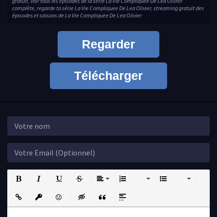
gratuit, voir tous les épisodes de la série La Vie Compliquee De Lea Olivier
complète, regarde ta série La Vie Compliquee De Lea Olivier, streaming gratuit des
épisodes et saisons de La Vie Compliquee De Lea Olivier
Regarder
Télécharger
Bold
Italic
Underline
Strikethrough
Align
Ordered List
Unordered List
Insert Link
Insert protected link
Emoticons
Insert hidden text
Insert Quote
Insert spoiler