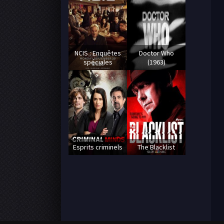
NCIS : Enquêtes
Doctor Who
spéciales
(1963)
Esprits criminels
The Blacklist