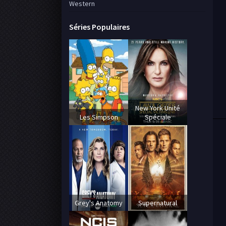
Western
Séries Populaires
New York Unité
Les Simpson
Spéciale
Grey's Anatomy
Supernatural