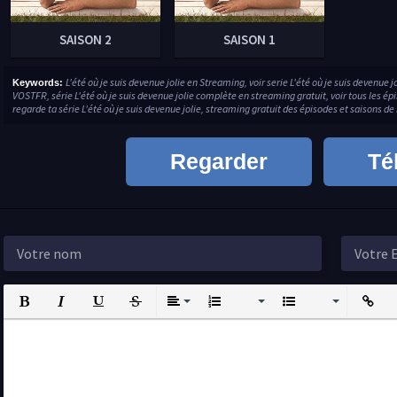
SAISON 2
SAISON 1
L'été où je suis devenue jolie en Streaming, voir serie L'été où je suis devenue 
Keywords:
VOSTFR, série L'été où je suis devenue jolie complète en streaming gratuit, voir tous les épi
regarde ta série L'été où je suis devenue jolie, streaming gratuit des épisodes et saisons de 
Regarder
Té
Bold
Italic
Underline
Strikethrough
Align
Ordered List
Unordered List
Insert L
I