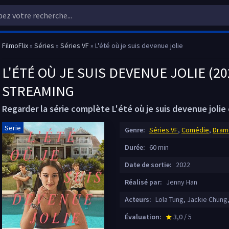
FilmoFlix
»
Séries
»
Séries VF
» L'été où je suis devenue jolie
L'ÉTÉ OÙ JE SUIS DEVENUE JOLIE (20
STREAMING
Regarder la série complète L'été où je suis devenue jolie 
Serie
Genre:
Séries VF
,
Comédie
,
Dram
Durée:
60 min
Date de sortie:
2022
Réalisé par:
Jenny Han
Acteurs:
Lola Tung, Jackie Chung
Évaluation:
3,0 / 5
star_rate