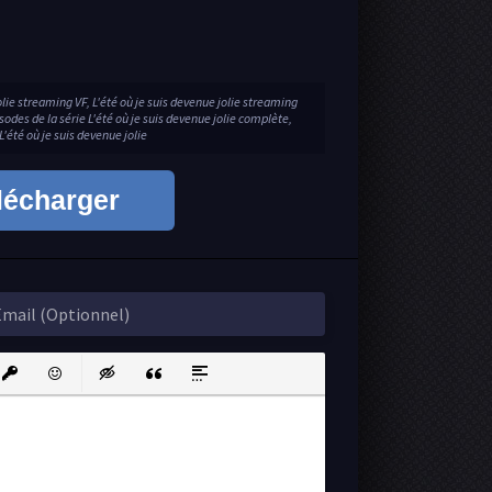
jolie streaming VF, L'été où je suis devenue jolie streaming
sodes de la série L'été où je suis devenue jolie complète,
L'été où je suis devenue jolie
lécharger
ink
nsert protected link
Emoticons
Insert hidden text
Insert Quote
Insert spoiler