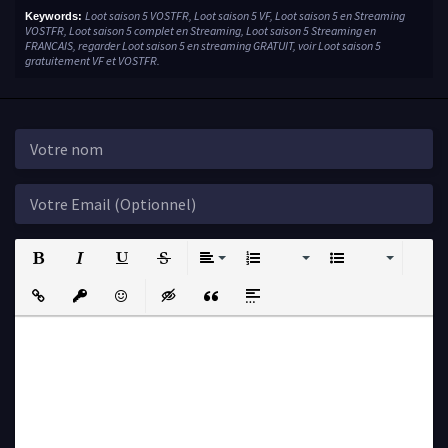
Loot saison 5 VOSTFR, Loot saison 5 VF, Loot saison 5 en Streaming
Keywords:
VOSTFR, Loot saison 5 complet en Streaming, Loot saison 5 Streaming en
FRANCAIS, regarder Loot saison 5 en streaming GRATUIT, voir Loot saison 5
gratuitement VF et VOSTFR.
Bold
Italic
Underline
Strikethrough
Align
Ordered List
Unordered List
Insert Link
Insert protected link
Emoticons
Insert hidden text
Insert Quote
Insert spoiler