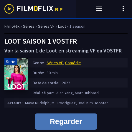
FilmoFlix
»
Séries
»
Séries VF
»
Loot
» 1 season
LOOT SAISON 1 VOSTFR
Voir la saison 1 de Loot en streaming VF ou VOSTFR
Serie
Genre:
Séries VF
,
Comédie
Durée:
30 min
Date de sortie:
2022
Réalisé par:
Alan Yang, Matt Hubbard
Acteurs:
Maya Rudolph, MJ Rodriguez, Joel Kim Booster
Regarder