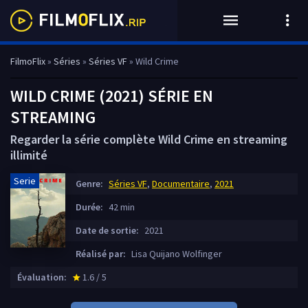
FilmoFlix
»
Séries
»
Séries VF
» Wild Crime
WILD CRIME (2021) SÉRIE EN
STREAMING
Regarder la série complète Wild Crime en streaming
illimité
Serie
Genre:
Séries VF
,
Documentaire
,
2021
Durée:
42 min
Date de sortie:
2021
Réalisé par:
Lisa Quijano Wolfinger
Évaluation:
1.6 / 5
star_rate