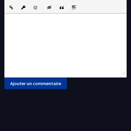
Bold
Italic
Underline
Strikethrough
Align
Ordered List
Unordered List
Insert Link
Insert protected link
Emoticons
Insert hidden text
Insert Quote
Insert spoiler
0
Ajouter un commentaire