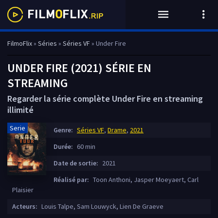
FilmoFlix
»
Séries
»
Séries VF
» Under Fire
UNDER FIRE (2021) SÉRIE EN
STREAMING
Regarder la série complète Under Fire en streaming
illimité
Serie
Genre:
Séries VF
,
Drame
,
2021
Durée:
60 min
Date de sortie:
2021
Réalisé par:
Toon Anthoni, Jasper Moeyaert, Carl
Plaisier
Acteurs:
Louis Talpe, Sam Louwyck, Lien De Graeve