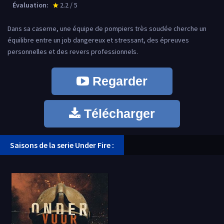
Évaluation:
2.2 / 5
star_rate
Dans sa caserne, une équipe de pompiers très soudée cherche un
équilibre entre un job dangereux et stressant, des épreuves
personnelles et des revers professionnels.
Regarder
Télécharger
Saisons de la serie Under Fire :