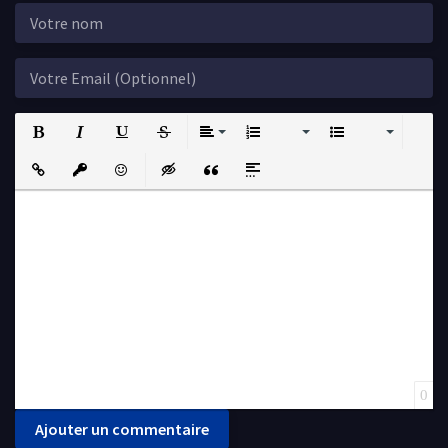
Bold
Italic
Underline
Strikethrough
Align
Ordered List
Unordered List
Insert Link
Insert protected link
Emoticons
Insert hidden text
Insert Quote
Insert spoiler
0
Ajouter un commentaire