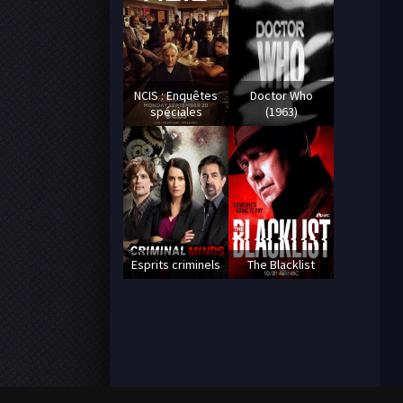
NCIS : Enquêtes
Doctor Who
spéciales
(1963)
Esprits criminels
The Blacklist