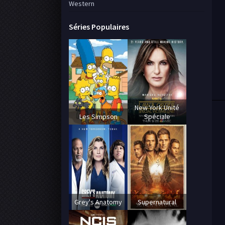
Western
Séries Populaires
New York Unité
Les Simpson
Spéciale
Grey's Anatomy
Supernatural