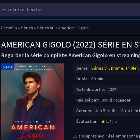
FilmoFlix
»
Séries
»
Séries VF
» American Gigolo
AMERICAN GIGOLO (2022) SÉRIE EN 
Regarder la série complète American Gigolo en streaming 
Serie
Genre:
Séries VF
,
Drame
,
Thriller
Durée:
60 min
Date de sortie:
2022
Réalisé par:
David Hollander
Acteurs:
Jon Bernthal, Gretchen 
Évaluation:
1.4 / 5
star_rate
18 ans après avoir été emprisonné p