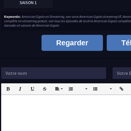
SAISON 1
American Gigolo en Streaming, voir serie American Gigolo streaming VF, Amer
Keywords:
complète en streaming gratuit, voir tous les épisodes de la série American Gigolo complète
épisodes et saisons de American Gigolo
Regarder
Té
Bold
Italic
Underline
Strikethrough
Align
Ordered List
Unordered List
Insert L
I