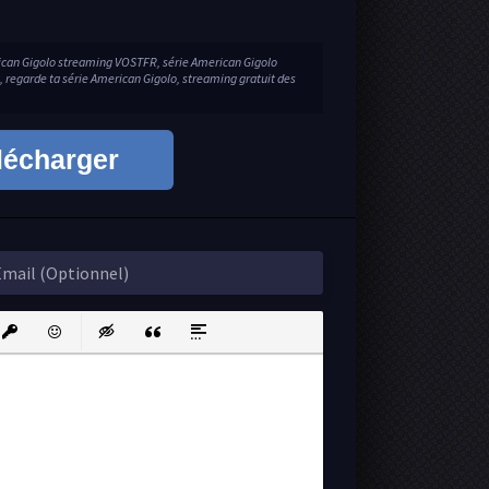
ican Gigolo streaming VOSTFR, série American Gigolo
, regarde ta série American Gigolo, streaming gratuit des
lécharger
ink
nsert protected link
Emoticons
Insert hidden text
Insert Quote
Insert spoiler