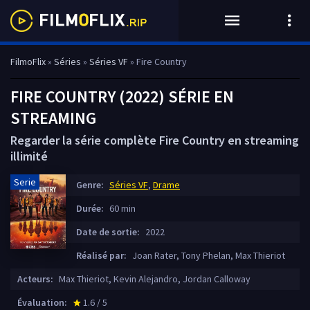
FilmoFlix
»
Séries
»
Séries VF
» Fire Country
FIRE COUNTRY (2022) SÉRIE EN
STREAMING
Regarder la série complète Fire Country en streaming
illimité
Serie
Genre:
Séries VF
,
Drame
Durée:
60 min
Date de sortie:
2022
Réalisé par:
Joan Rater, Tony Phelan, Max Thieriot
Acteurs:
Max Thieriot, Kevin Alejandro, Jordan Calloway
Évaluation:
1.6 / 5
star_rate