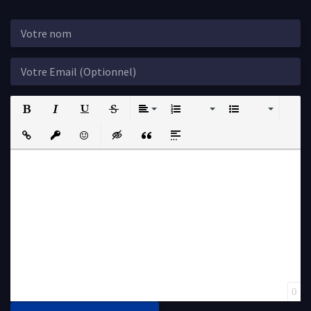
Bold
Italic
Underline
Strikethrough
Align
Ordered List
Unordered List
Insert Link
Insert protected link
Emoticons
Insert hidden text
Insert Quote
Insert spoiler
0