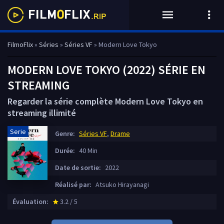
FilmoFlix
»
Séries
»
Séries VF
» Modern Love Tokyo
MODERN LOVE TOKYO (2022) SÉRIE EN
STREAMING
Regarder la série complète Modern Love Tokyo en
streaming illimité
Serie
Genre:
Séries VF
,
Drame
Durée:
40 Min
Date de sortie:
2022
Réalisé par:
Atsuko Hirayanagi
Évaluation:
3.2 / 5
star_rate