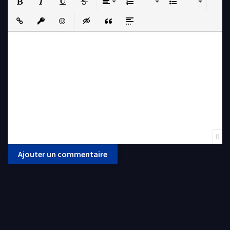
Bold
Italic
Underline
Strikethrough
Align
Ordered List
Unordered List
Insert Link
Insert protected link
Emoticons
Insert hidden text
Insert Quote
Insert spoiler
0
Ajouter un commentaire