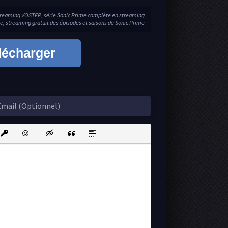
streaming VOSTFR, série Sonic Prime complète en streaming
ime, streaming gratuit des épisodes et saisons de Sonic Prime
lécharger
ink
nsert protected link
Emoticons
Insert hidden text
Insert Quote
Insert spoiler