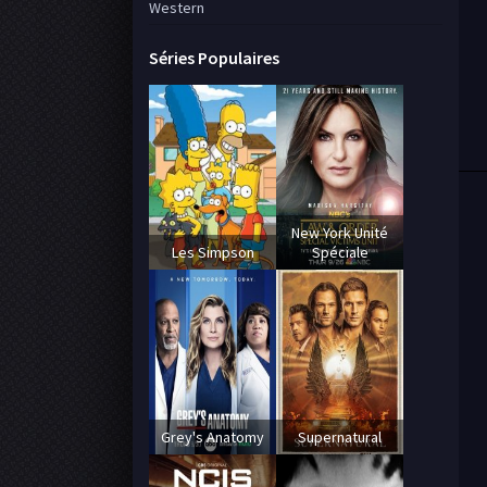
Western
Séries Populaires
New York Unité
Les Simpson
Spéciale
Grey's Anatomy
Supernatural