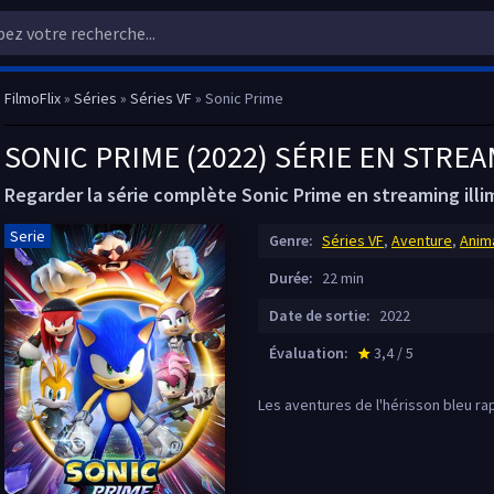
FilmoFlix
»
Séries
»
Séries VF
» Sonic Prime
SONIC PRIME (2022) SÉRIE EN STRE
Regarder la série complète Sonic Prime en streaming illi
Serie
Genre:
Séries VF
,
Aventure
,
Anim
Durée:
22 min
Date de sortie:
2022
Évaluation:
3,4 / 5
star_rate
Les aventures de l'hérisson bleu rap