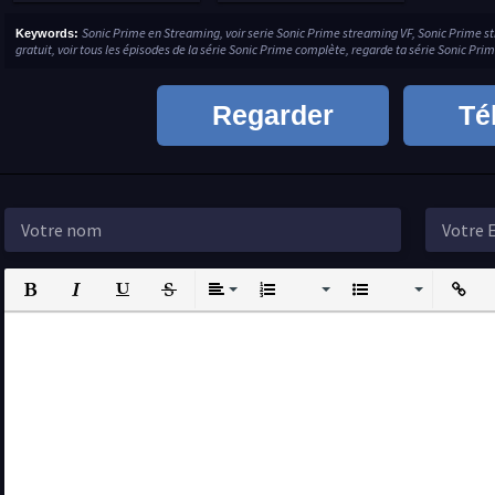
Sonic Prime en Streaming, voir serie Sonic Prime streaming VF, Sonic Prime 
Keywords:
gratuit, voir tous les épisodes de la série Sonic Prime complète, regarde ta série Sonic Pr
Regarder
Té
Bold
Italic
Underline
Strikethrough
Align
Ordered List
Unordered List
Insert L
I