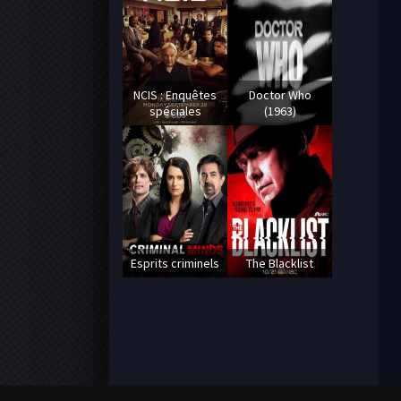
NCIS : Enquêtes
Doctor Who
spéciales
(1963)
Esprits criminels
The Blacklist