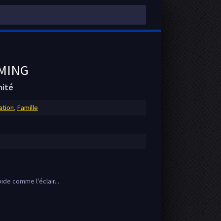
AMING
mité
ation
,
Famille
ide comme l'éclair...