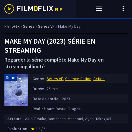
FilmoFlix
»
Séries
»
Séries VF
» Make My Day
MAKE MY DAY (2023) SÉRIE EN
STREAMING
Regarder la série complète Make My Day en
streaming illimité
Serie
Genre:
Séries VF
,
Science fiction
,
Action
Durée:
25 min
Date de sortie:
2023
Réalisé par:
Yasuo Otagaki
Acteurs:
Akio Ôtsuka, Yamahashi Masaomi, Ayahi Takagaki
Évaluation:
3.3 / 5
star_rate