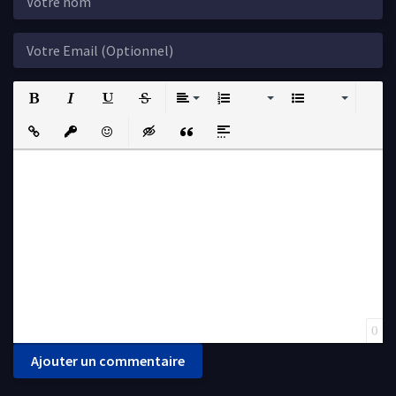
Bold
Italic
Underline
Strikethrough
Align
Ordered List
Unordered List
Insert Link
Insert protected link
Emoticons
Insert hidden text
Insert Quote
Insert spoiler
0
Ajouter un commentaire