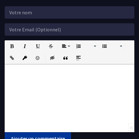
Bold
Italic
Underline
Strikethrough
Align
Ordered List
Unordered List
Insert Link
Insert protected link
Emoticons
Insert hidden text
Insert Quote
Insert spoiler
0
Ajouter un commentaire