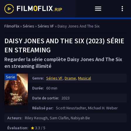
FilmoFlix
»
Séries
»
Séries VF
» Daisy Jones And The Six
DAISY JONES AND THE SIX (2023) SÉRIE
EN STREAMING
Regarder la série complète Daisy Jones And The Six
en streaming illimité
Serie
Genre:
Séries VF
,
Drame
,
Musical
Durée:
60 min
Date de sortie:
2023
Réalisé par:
Scott Neustadter, Michael H. Weber
Acteurs:
Riley Keough, Sam Claflin, Nabiyah Be
Évaluation:
3.3 / 5
star_rate