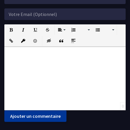
Bold
Italic
Underline
Strikethrough
Align
Ordered List
Unordered List
Insert Link
Insert protected link
Emoticons
Insert hidden text
Insert Quote
Insert spoiler
0
Ajouter un commentaire