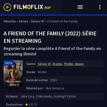
FilmoFlix
»
Séries
»
Séries VF
» A Friend of the Family
A FRIEND OF THE FAMILY (2022) SÉRIE
EN STREAMING
Regarder la série complète A Friend of the Family en
streaming illimité
Serie
Genre:
Séries VF
,
Drame
,
Thriller
,
Biopic
Durée:
60 min
Date de sortie:
2022
Réalisé par:
Nick Antosca
Acteurs:
Jake Lacy, Colin Hanks, Analeigh Tipton
Évaluation:
1.6 / 5
star_rate