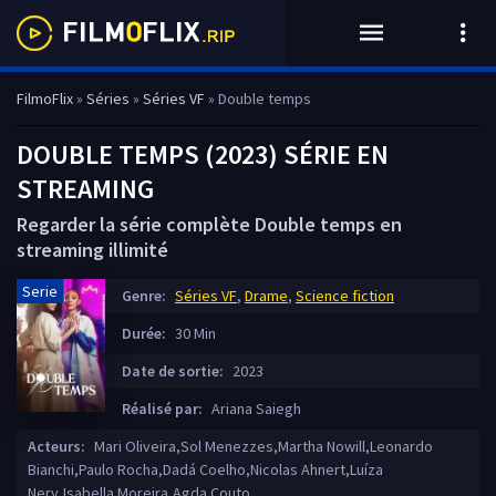
FilmoFlix
»
Séries
»
Séries VF
» Double temps
DOUBLE TEMPS (2023) SÉRIE EN
STREAMING
Regarder la série complète Double temps en
streaming illimité
Serie
Genre:
Séries VF
,
Drame
,
Science fiction
Durée:
30 Min
Date de sortie:
2023
Réalisé par:
Ariana Saiegh
Acteurs:
Mari Oliveira,Sol Menezzes,Martha Nowill,Leonardo
Bianchi,Paulo Rocha,Dadá Coelho,Nicolas Ahnert,Luíza
Nery,Isabella Moreira,Agda Couto