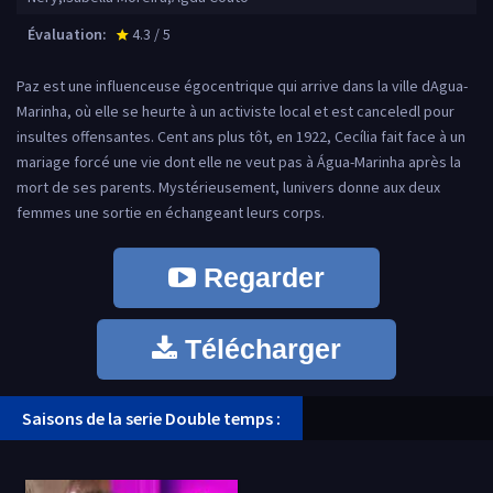
Évaluation:
4.3 / 5
star_rate
Paz est une influenceuse égocentrique qui arrive dans la ville dAgua-
Marinha, où elle se heurte à un activiste local et est canceledl pour
insultes offensantes. Cent ans plus tôt, en 1922, Cecília fait face à un
mariage forcé une vie dont elle ne veut pas à Água-Marinha après la
mort de ses parents. Mystérieusement, lunivers donne aux deux
femmes une sortie en échangeant leurs corps.
Regarder
Télécharger
Saisons de la serie Double temps :