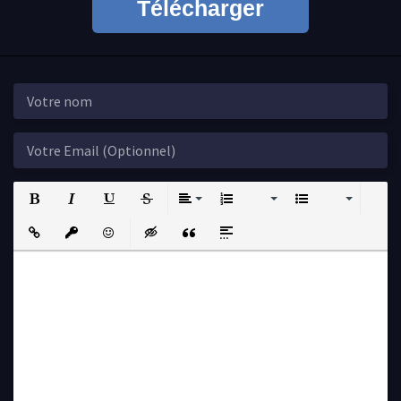
Télécharger
Bold
Italic
Underline
Strikethrough
Align
Ordered List
Unordered List
Insert Link
Insert protected link
Emoticons
Insert hidden text
Insert Quote
Insert spoiler