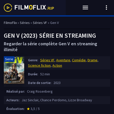
FilmoFlix
»
Séries
»
Séries VF
» Gen V
GEN V (2023) SÉRIE EN STREAMING
Regarder la série complète Gen V en streaming
illimité
Serie
Genre:
Séries VF
,
Aventure
,
Comédie
,
Drame
,
Science fiction
,
Action
Durée:
52 min
Date de sortie:
2023
Réalisé par:
Craig Rosenberg
Acteurs:
Jaz Sinclair, Chance Perdomo, Lizze Broadway
Évaluation:
3,5 / 5
star_rate