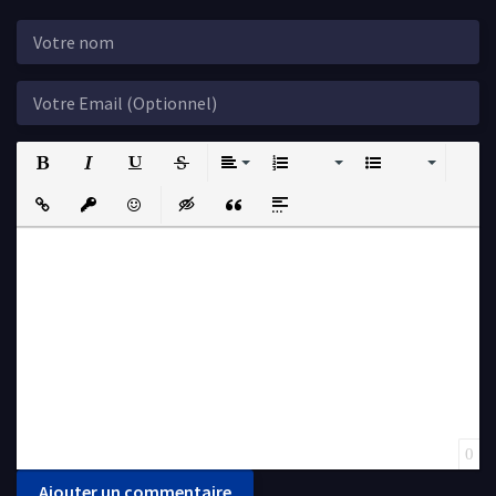
Bold
Italic
Underline
Strikethrough
Align
Ordered List
Unordered List
Insert Link
Insert protected link
Emoticons
Insert hidden text
Insert Quote
Insert spoiler
0
Ajouter un commentaire