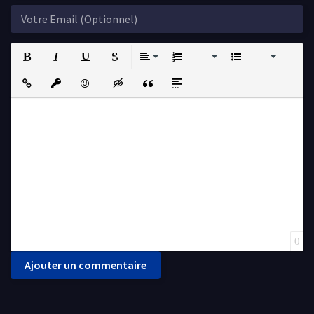
Bold
Italic
Underline
Strikethrough
Align
Ordered List
Unordered List
Insert Link
Insert protected link
Emoticons
Insert hidden text
Insert Quote
Insert spoiler
0
Ajouter un commentaire