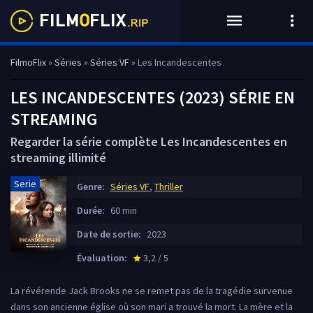
FilmoFlix
»
Séries
»
Séries VF
» Les Incandescentes
LES INCANDESCENTES (2023) SÉRIE EN
STREAMING
Regarder la série complète Les Incandescentes en
streaming illimité
Serie
Genre:
Séries VF
,
Thriller
Durée:
60 min
Date de sortie:
2023
Évaluation:
3,2 / 5
star_rate
La révérende Jack Brooks ne se remet pas de la tragédie survenue
dans son ancienne église où son mari a trouvé la mort. La mère et la