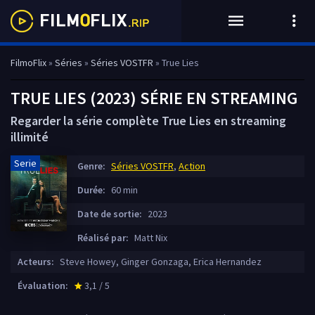
FilmoFlix
»
Séries
»
Séries VOSTFR
» True Lies
TRUE LIES (2023) SÉRIE EN STREAMING
Regarder la série complète True Lies en streaming
illimité
Serie
Genre:
Séries VOSTFR
,
Action
Durée:
60 min
Date de sortie:
2023
Réalisé par:
Matt Nix
Acteurs:
Steve Howey, Ginger Gonzaga, Erica Hernandez
Évaluation:
3,1 / 5
star_rate