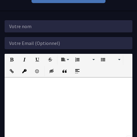
Bold
Italic
Underline
Strikethrough
Align
Ordered List
Unordered List
Insert Link
Insert protected link
Emoticons
Insert hidden text
Insert Quote
Insert spoiler